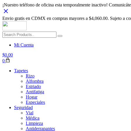
¡Nuestro teléfono de oficina esta temporalmente inactivo! Comunic
Envio gratis en CDMX en compras mayores a $4,060.00. Sujeto a con
Mi Cuenta
$
0.00
0
Tapetes
Rizo
Alfombra
Estriado
Antifatiga
Hogar
Especiales
Seguridad
Vial
Médica
Limpieza
Antiderrapantes