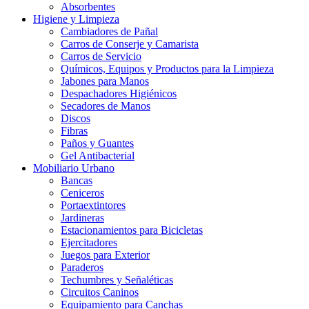
Absorbentes
Higiene y Limpieza
Cambiadores de Pañal
Carros de Conserje y Camarista
Carros de Servicio
Químicos, Equipos y Productos para la Limpieza
Jabones para Manos
Despachadores Higiénicos
Secadores de Manos
Discos
Fibras
Paños y Guantes
Gel Antibacterial
Mobiliario Urbano
Bancas
Ceniceros
Portaextintores
Jardineras
Estacionamientos para Bicicletas
Ejercitadores
Juegos para Exterior
Paraderos
Techumbres y Señaléticas
Circuitos Caninos
Equipamiento para Canchas