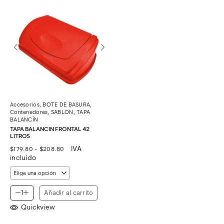
Accesorios
,
BOTE DE BASURA
,
Contenedores
,
SABLON
,
TAPA
BALANCÍN
TAPA BALANCIN FRONTAL 42
LITROS
Rango
IVA
$
179.80
-
$
208.80
de
incluído
precios:
desde
$179.80
hasta
Añadir al carrito
$208.80
Quickview