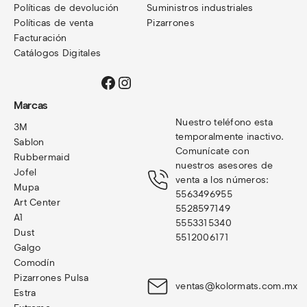
Políticas de devolución
Suministros industriales
Políticas de venta
Pizarrones
Facturación
Catálogos Digitales
Facebook
Instagram
Marcas
Nuestro teléfono esta 
3M
temporalmente inactivo. 
Sablon
Comunícate con 
Rubbermaid
nuestros asesores de 
Jofel
venta a los números: 
Mupa
5563496955
Art Center
5528597149
A1
5553315340
Dust
5512006171
Galgo
Comodín
Pizarrones Pulsa
ventas@kolormats.com.mx
Estra