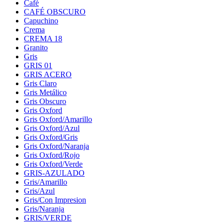
Café
CAFÉ OBSCURO
Capuchino
Crema
CREMA 18
Granito
Gris
GRIS 01
GRIS ACERO
Gris Claro
Gris Metálico
Gris Obscuro
Gris Oxford
Gris Oxford/Amarillo
Gris Oxford/Azul
Gris Oxford/Gris
Gris Oxford/Naranja
Gris Oxford/Rojo
Gris Oxford/Verde
GRIS-AZULADO
Gris/Amarillo
Gris/Azul
Gris/Con Impresion
Gris/Naranja
GRIS/VERDE