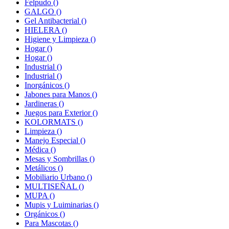
Felpudo
()
GALGO
()
Gel Antibacterial
()
HIELERA
()
Higiene y Limpieza
()
Hogar
()
Hogar
()
Industrial
()
Industrial
()
Inorgánicos
()
Jabones para Manos
()
Jardineras
()
Juegos para Exterior
()
KOLORMATS
()
Limpieza
()
Manejo Especial
()
Médica
()
Mesas y Sombrillas
()
Metálicos
()
Mobiliario Urbano
()
MULTISEÑAL
()
MUPA
()
Mupis y Luiminarias
()
Orgánicos
()
Para Mascotas
()