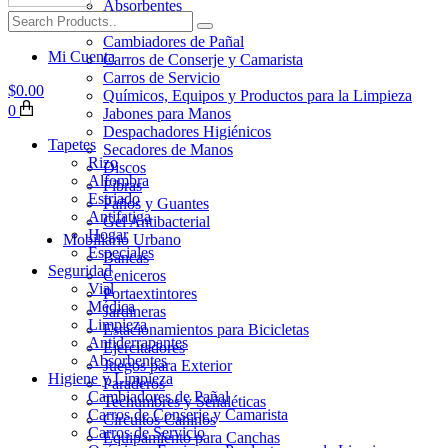
Absorbentes
Higiene y Limpieza
Cambiadores de Pañal
Mi Cuenta
Carros de Conserje y Camarista
Carros de Servicio
$
0.00
Químicos, Equipos y Productos para la Limpieza
0
Jabones para Manos
Despachadores Higiénicos
Tapetes
Secadores de Manos
Rizo
Discos
Alfombra
Fibras
Estriado
Paños y Guantes
Antifatiga
Gel Antibacterial
Hogar
Mobiliario Urbano
Especiales
Bancas
Seguridad
Ceniceros
Vial
Portaextintores
Médica
Jardineras
Limpieza
Estacionamientos para Bicicletas
Antiderrapantes
Ejercitadores
Absorbentes
Juegos para Exterior
Higiene y Limpieza
Paraderos
Cambiadores de Pañal
Techumbres y Señaléticas
Carros de Conserje y Camarista
Circuitos Caninos
Carros de Servicio
Equipamiento para Canchas