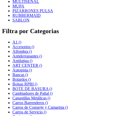
MULTISEÑAL
MUPA
PIZARRONES PULSA
RUBBERMAID
SABLON
Filtra por Categorias
A1
()
Accesorios
()
Alfombra
()
Antiderrapantes
()
Antifatiga
()
ART CENTER
()
Autopista
()
Bancas
()
Bolardos
()
Bolsas RPBI
()
BOTE DE BASURA
()
Cambiadores de Pañal
()
Canastillas Metálicas
()
Carros Barrenderos
()
Carros de Conserje y Camarista
()
Carros de Servicio
()