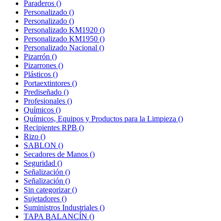
Paraderos
()
Personalizado
()
Personalizado
()
Personalizado KM1920
()
Personalizado KM1950
()
Personalizado Nacional
()
Pizarrón
()
Pizarrones
()
Plásticos
()
Portaextintores
()
Prediseñado
()
Profesionales
()
Químicos
()
Químicos, Equipos y Productos para la Limpieza
()
Recipientes RPB
()
Rizo
()
SABLON
()
Secadores de Manos
()
Seguridad
()
Señalización
()
Señalización
()
Sin categorizar
()
Sujetadores
()
Suministros Industriales
()
TAPA BALANCÍN
()