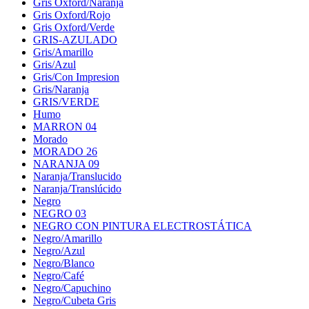
Gris Oxford/Naranja
Gris Oxford/Rojo
Gris Oxford/Verde
GRIS-AZULADO
Gris/Amarillo
Gris/Azul
Gris/Con Impresion
Gris/Naranja
GRIS/VERDE
Humo
MARRON 04
Morado
MORADO 26
NARANJA 09
Naranja/Translucido
Naranja/Translúcido
Negro
NEGRO 03
NEGRO CON PINTURA ELECTROSTÁTICA
Negro/Amarillo
Negro/Azul
Negro/Blanco
Negro/Café
Negro/Capuchino
Negro/Cubeta Gris