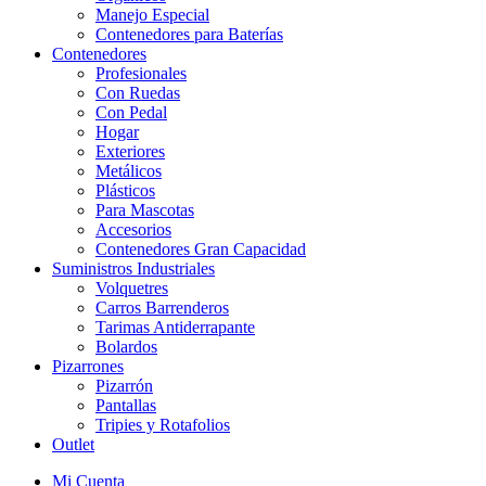
Manejo Especial
Contenedores para Baterías
Contenedores
Profesionales
Con Ruedas
Con Pedal
Hogar
Exteriores
Metálicos
Plásticos
Para Mascotas
Accesorios
Contenedores Gran Capacidad
Suministros Industriales
Volquetres
Carros Barrenderos
Tarimas Antiderrapante
Bolardos
Pizarrones
Pizarrón
Pantallas
Tripies y Rotafolios
Outlet
Mi Cuenta