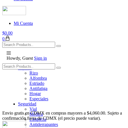
Mi Cuenta
$
0.00
0
Howdy, Guest
Sign in
Tapetes
Rizo
Alfombra
Estriado
Antifatiga
Hogar
Especiales
Seguridad
Vial
Envio gratis en CDMX en compras mayores a $4,060.00. Sujeto a
Médica
confirmación fuera de CDMX (el precio puede variar).
Limpieza
Antiderrapantes