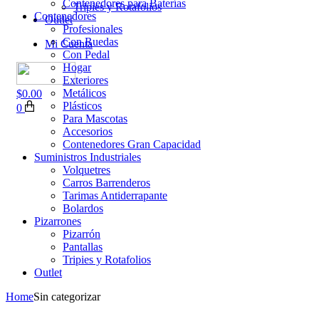
Contenedores para Baterías
Tripies y Rotafolios
Contenedores
Outlet
Profesionales
Con Ruedas
Mi Cuenta
Con Pedal
Hogar
Exteriores
Metálicos
$
0.00
Plásticos
0
Para Mascotas
Accesorios
Contenedores Gran Capacidad
Suministros Industriales
Volquetres
Carros Barrenderos
Tarimas Antiderrapante
Bolardos
Pizarrones
Pizarrón
Pantallas
Tripies y Rotafolios
Outlet
Home
Sin categorizar