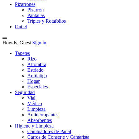
Pizarrones
Pizarrón
Pantallas
Tripies y Rotafolios
Outlet
Howdy, Guest
Sign in
Tapetes
Rizo
Alfombra
Estriado
Antifatiga
Hogar
Especiales
Seguridad
Vial
Médica
Limpieza
Antiderrapantes
Absorbentes
Higiene y Limpieza
Cambiadores de Pañal
Carros de Conserje y Camarista