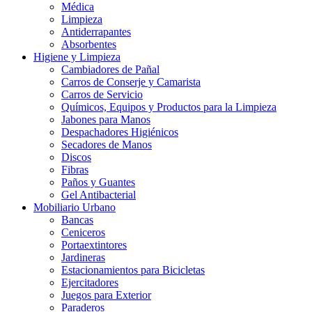
Médica
Limpieza
Antiderrapantes
Absorbentes
Higiene y Limpieza
Cambiadores de Pañal
Carros de Conserje y Camarista
Carros de Servicio
Químicos, Equipos y Productos para la Limpieza
Jabones para Manos
Despachadores Higiénicos
Secadores de Manos
Discos
Fibras
Paños y Guantes
Gel Antibacterial
Mobiliario Urbano
Bancas
Ceniceros
Portaextintores
Jardineras
Estacionamientos para Bicicletas
Ejercitadores
Juegos para Exterior
Paraderos