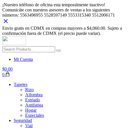
¡Nuestro teléfono de oficina esta temporalmente inactivo!
Comunicáte con nuestros asesores de ventas a los siguientes
números: 5563496955 5528597149 5553315340 5512006171
Envio gratis en CDMX en compras mayores a $4,060.00. Sujeto a
confirmación fuera de CDMX (el precio puede variar).
Mi Cuenta
$
0.00
0
Tapetes
Rizo
Alfombra
Estriado
Antifatiga
Hogar
Especiales
Seguridad
Vial