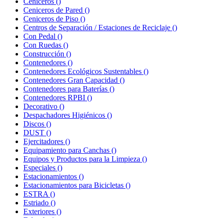
Ceniceros
()
Ceniceros de Pared
()
Ceniceros de Piso
()
Centros de Separación / Estaciones de Reciclaje
()
Con Pedal
()
Con Ruedas
()
Construcción
()
Contenedores
()
Contenedores Ecológicos Sustentables
()
Contenedores Gran Capacidad
()
Contenedores para Baterías
()
Contenedores RPBI
()
Decorativo
()
Despachadores Higiénicos
()
Discos
()
DUST
()
Ejercitadores
()
Equipamiento para Canchas
()
Equipos y Productos para la Limpieza
()
Especiales
()
Estacionamientos
()
Estacionamientos para Bicicletas
()
ESTRA
()
Estriado
()
Exteriores
()