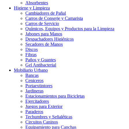
Absorbentes
Higiene y Limpieza
Cambiadores de Pañal
Carros de Conserje y Camarista
Carros de Servicio
Químicos, Equipos y Productos para la Limpieza
Jabones para Manos
Despachadores Higiénicos
Secadores de Manos
Discos
Fibras
Paños y Guantes
Gel Antibacterial
Mobiliario Urbano
Bancas
Ceniceros
Portaextintores
Jardineras
Estacionamientos para Bicicletas
Ejercitadores
Juegos para Exterior
Paraderos
Techumbres y Señaléticas
Circuitos Caninos
Equipamiento para Canchas