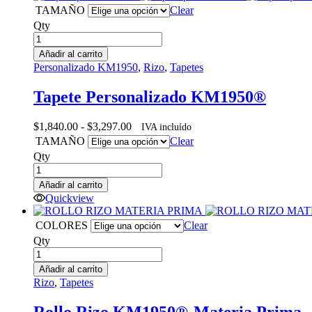
TAMAÑO
Clear
Qty
Añadir al carrito
Personalizado KM1950
,
Rizo
,
Tapetes
Tapete Personalizado KM1950®
Rango
$
1,840.00
-
$
3,297.00
IVA incluído
de
TAMAÑO
Clear
precios:
Qty
desde
$1,840.00
Añadir al carrito
hasta
Quickview
$3,297.00
COLORES
Clear
Qty
Añadir al carrito
Rizo
,
Tapetes
Rollo Rizo KM1950®-Materia Prima