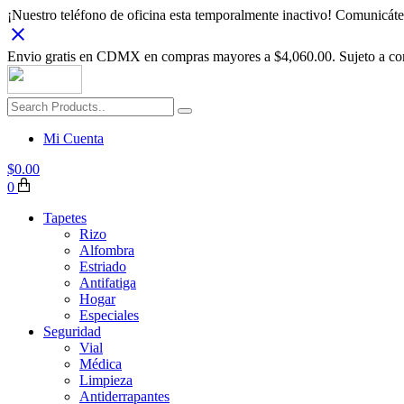
¡Nuestro teléfono de oficina esta temporalmente inactivo! Comunic
Envio gratis en CDMX en compras mayores a $4,060.00. Sujeto a con
Mi Cuenta
$
0.00
0
Tapetes
Rizo
Alfombra
Estriado
Antifatiga
Hogar
Especiales
Seguridad
Vial
Médica
Limpieza
Antiderrapantes