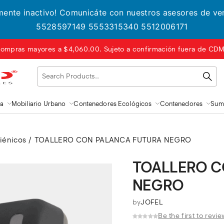
lmente inactivo! Comunicáte con nuestros asesores de v
5528597149 5553315340 5512006171
ompras mayores a $4,060.00. Sujeto a confirmación fuera de CDMX
za
Mobiliario Urbano
Contenedores Ecológicos
Contenedores
Sumi
iénicos
TOALLERO CON PALANCA FUTURA NEGRO
TOALLERO C
NEGRO
by
JOFEL
Be the first to revie