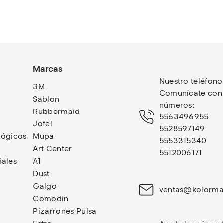
Marcas
Nuestro teléfono
3M
Comunícate con n
Sablon
números: 
Rubbermaid
5563496955
Jofel
5528597149
lógicos
Mupa
5553315340
Art Center
5512006171
iales
A1
Dust
Galgo
ventas@kolorma
Comodín
Pizarrones Pulsa