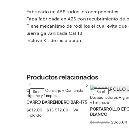
Fabricado en ABS todos los componentes
Tapa fabricada en ABS con recubrimiento de p
Tiene mecanismo de rodillos el cual evita que 
Sierra galvanizada Cal.18
Incluye Kit de instalación
Productos relacionados
Carros de Conserje y Camarista
,
Sale!
Sale!
Higiene y Limpieza
Despachadores Higié
CARRO BARRENDERO BAR-175
y Limpieza
PORTARROLLO EPOX
Rango
$
812.00
-
$
13,572.00
IVA
BLANCO
de
incluído
precios:
El
E
$
1,392.00
$
863.04
desde
precio
p