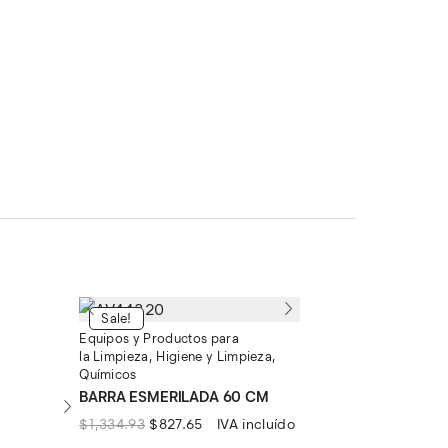
Sale!
Equipos y Productos para
la Limpieza
,
Higiene y Limpieza
,
Químicos
BARRA ESMERILADA 60 CM
El
El
$
1,334.93
$
827.65
IVA incluído
precio
precio