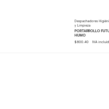
ctual
s:
0.
863.04.
Despachadores Higién
y Limpieza
PORTARROLLO FUTU
HUMO
$
800.40
IVA incluí