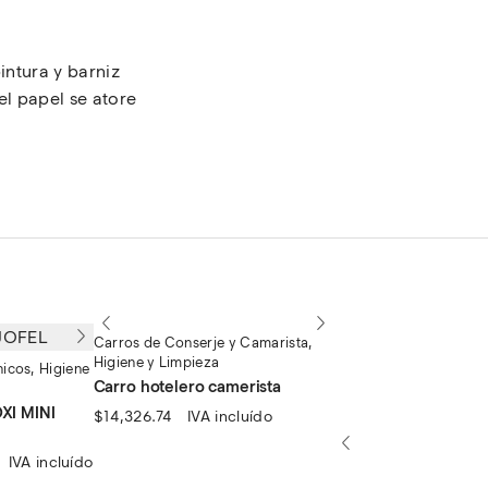
intura y barniz
el papel se atore
Carros de Conserje y Camarista
,
Higiene y Limpieza
nicos
,
Higiene
Carro hotelero camerista
I MINI
$
14,326.74
IVA incluído
l
IVA incluído
recio