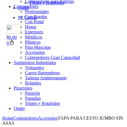
Contenedores para Baterías
Tripies y Rotafolios
Contenedores
Outlet
Profesionales
Con Ruedas
Mi Cuenta
Con Pedal
Hogar
Exteriores
Metálicos
$
0.00
Plásticos
0
Para Mascotas
Accesorios
Contenedores Gran Capacidad
Suministros Industriales
Volquetres
Carros Barrenderos
Tarimas Antiderrapante
Bolardos
Pizarrones
Pizarrón
Pantallas
Tripies y Rotafolios
Outlet
Home
Contenedores
Accesorios
TAPA PARA CESTO JUMBO SIN
ASAS