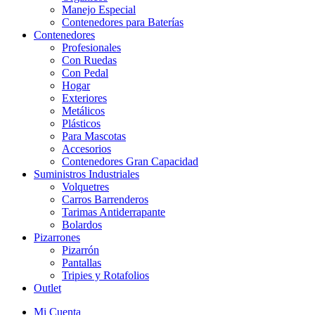
Manejo Especial
Contenedores para Baterías
Contenedores
Profesionales
Con Ruedas
Con Pedal
Hogar
Exteriores
Metálicos
Plásticos
Para Mascotas
Accesorios
Contenedores Gran Capacidad
Suministros Industriales
Volquetres
Carros Barrenderos
Tarimas Antiderrapante
Bolardos
Pizarrones
Pizarrón
Pantallas
Tripies y Rotafolios
Outlet
Mi Cuenta