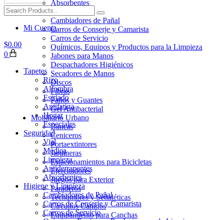
Absorbentes
Higiene y Limpieza
Cambiadores de Pañal
Mi Cuenta
Carros de Conserje y Camarista
Carros de Servicio
$
0.00
Químicos, Equipos y Productos para la Limpieza
0
Jabones para Manos
Despachadores Higiénicos
Tapetes
Secadores de Manos
Rizo
Discos
Alfombra
Fibras
Estriado
Paños y Guantes
Antifatiga
Gel Antibacterial
Hogar
Mobiliario Urbano
Especiales
Bancas
Seguridad
Ceniceros
Vial
Portaextintores
Médica
Jardineras
Limpieza
Estacionamientos para Bicicletas
Antiderrapantes
Ejercitadores
Absorbentes
Juegos para Exterior
Higiene y Limpieza
Paraderos
Cambiadores de Pañal
Techumbres y Señaléticas
Carros de Conserje y Camarista
Circuitos Caninos
Carros de Servicio
Equipamiento para Canchas