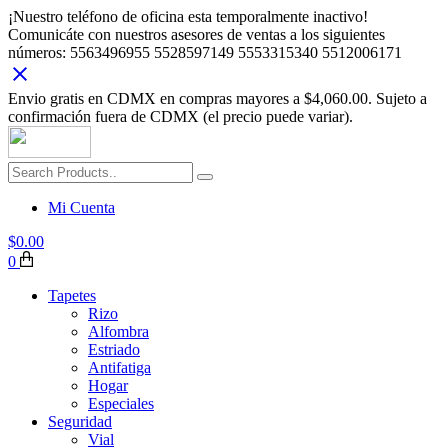
¡Nuestro teléfono de oficina esta temporalmente inactivo!
Comunicáte con nuestros asesores de ventas a los siguientes
números: 5563496955 5528597149 5553315340 5512006171
Envio gratis en CDMX en compras mayores a $4,060.00. Sujeto a
confirmación fuera de CDMX (el precio puede variar).
Mi Cuenta
$
0.00
0
Tapetes
Rizo
Alfombra
Estriado
Antifatiga
Hogar
Especiales
Seguridad
Vial