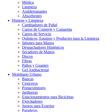
Médica
Limpieza
Antiderrapantes
Absorbentes
Higiene y Limpieza
Cambiadores de Pañal
Carros de Conserje y Camarista
Carros de Servicio
Químicos, Equipos y Productos para la Limpieza
Jabones para Manos
Despachadores Higiénicos
Secadores de Manos
Discos
Fibras
Paños y Guantes
Gel Antibacterial
Mobiliario Urbano
Bancas
Ceniceros
Portaextintores
Jardineras
Estacionamientos para Bicicletas
Ejercitadores
Juegos para Exterior
Paraderos