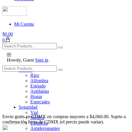
Mi Cuenta
$
0.00
0
Howdy, Guest
Sign in
Tapetes
Rizo
Alfombra
Estriado
Antifatiga
Hogar
Especiales
Seguridad
Vial
Envio gratis en CDMX en compras mayores a $4,060.00. Sujeto a
Médica
confirmación fuera de CDMX (el precio puede variar).
Limpieza
Antiderrapantes