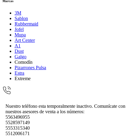
Marcas
3M
Sablon
Rubbermaid
Jofel
Mupa
Art Center
A1
Dust
Galgo
Comodín
Pizarrones Pulsa
Estra
Extreme
Nuestro teléfono esta temporalmente inactivo. Comunícate con
nuestros asesores de venta a los números:
5563496955
5528597149
5553315340
5512006171