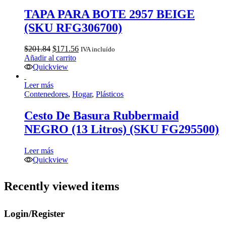
TAPA PARA BOTE 2957 BEIGE
(SKU RFG306700)
El
El
$
201.84
$
171.56
IVA incluído
precio
precio
Añadir al carrito
original
actual
Quickview
era:
es:
$201.84.
$171.56.
Leer más
Contenedores
,
Hogar
,
Plásticos
Cesto De Basura Rubbermaid
NEGRO (13 Litros) (SKU FG295500)
Leer más
Quickview
Recently viewed items
Login/Register