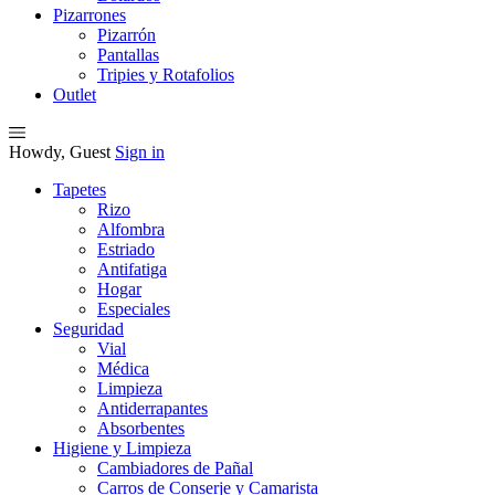
Pizarrones
Pizarrón
Pantallas
Tripies y Rotafolios
Outlet
Howdy, Guest
Sign in
Tapetes
Rizo
Alfombra
Estriado
Antifatiga
Hogar
Especiales
Seguridad
Vial
Médica
Limpieza
Antiderrapantes
Absorbentes
Higiene y Limpieza
Cambiadores de Pañal
Carros de Conserje y Camarista