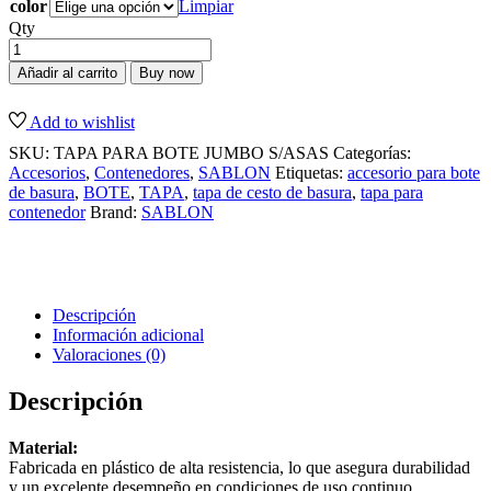
color
Limpiar
Qty
Añadir al carrito
Buy now
Add to wishlist
SKU:
TAPA PARA BOTE JUMBO S/ASAS
Categorías:
Accesorios
,
Contenedores
,
SABLON
Etiquetas:
accesorio para bote
de basura
,
BOTE
,
TAPA
,
tapa de cesto de basura
,
tapa para
contenedor
Brand:
SABLON
Descripción
Información adicional
Valoraciones (0)
Descripción
Material:
Fabricada en plástico de alta resistencia, lo que asegura durabilidad
y un excelente desempeño en condiciones de uso continuo.