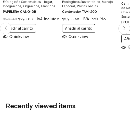
Ecológicos Sustentables
,
Hogar
,
Ecológicos Sustentables
,
Manejo
Centr
Inorgánicos
,
Orgánicos
,
Plásticos
Especial
,
Profesionales
de Re
PAPELERA CANG-DB
Contenedor TAM-200
Cont
Suste
El
El
IVA incluído
IVA incluído
$
568.40
$
290.00
$
3,955.60
BOTE
precio
precio
original
actual
Añadir al carrito
Añadir al carrito
$
8,3
era:
es:
$568.40.
$290.00.
Quickview
Quickview
Aña
Q
Recently viewed items