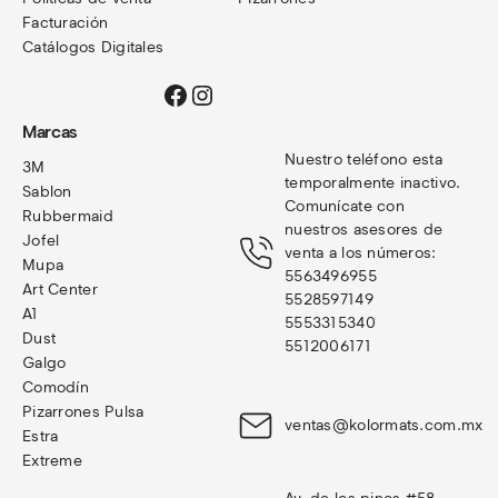
Facturación
Catálogos Digitales
Facebook
Instagram
Marcas
Nuestro teléfono esta 
3M
temporalmente inactivo. 
Sablon
Comunícate con 
Rubbermaid
nuestros asesores de 
Jofel
venta a los números: 
Mupa
5563496955
Art Center
5528597149
A1
5553315340
Dust
5512006171
Galgo
Comodín
Pizarrones Pulsa
ventas@kolormats.com.mx
Estra
Extreme