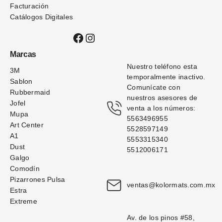
Facturación
Catálogos Digitales
Facebook
Instagram
Marcas
Nuestro teléfono esta 
3M
temporalmente inactivo. 
Sablon
Comunícate con 
Rubbermaid
nuestros asesores de 
Jofel
venta a los números: 
Mupa
5563496955
Art Center
5528597149
A1
5553315340
Dust
5512006171
Galgo
Comodín
Pizarrones Pulsa
ventas@kolormats.com.mx
Estra
Extreme
Av. de los pinos #58, 