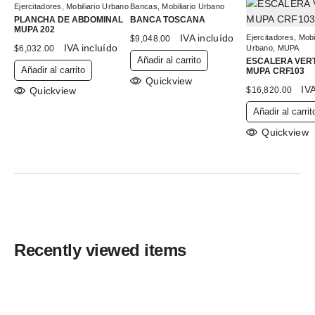
Ejercitadores
,
Mobiliario Urbano
Bancas
,
Mobiliario Urbano
PLANCHA DE ABDOMINAL
BANCA TOSCANA
MUPA 202
IVA incluído
Ejercitadores
,
Mobi
$
9,048.00
IVA incluído
$
6,032.00
Urbano
,
MUPA
Añadir al carrito
ESCALERA VER
Añadir al carrito
MUPA CRF103
Quickview
IVA
Quickview
$
16,820.00
Añadir al carrit
Quickview
Recently viewed items