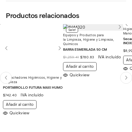
Productos relacionados
Higie
Sale!
Mano
Equipos y Productos para
Seca
la Limpieza
,
Higiene y Limpieza
,
INOX
Químicos
BARRA ESMERILADA 50 CM
$
8,9
El
El
IVA incluído
$
1,259.41
$
780.83
Aña
precio
precio
original
actual
Añadir al carrito
Q
era:
es:
$1,259.41.
$780.83.
Quickview
Despachadores Higiénicos
,
Higiene y
Limpieza
PORTARROLLO FUTURA MAXI HUMO
IVA incluído
$
742.40
Añadir al carrito
Quickview