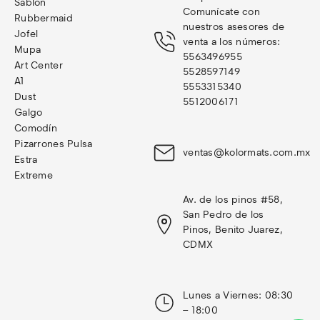
Sablon
Comunícate con 
Rubbermaid
nuestros asesores de 
Jofel
venta a los números: 
Mupa
5563496955
Art Center
5528597149
A1
5553315340
Dust
5512006171
Galgo
Comodín
Pizarrones Pulsa
ventas@kolormats.com.mx
Estra
Extreme
Av. de los pinos #58, 
San Pedro de los 
Pinos, Benito Juarez, 
CDMX
Lunes a Viernes: 08:30 
– 18:00