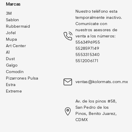
Marcas
Nuestro teléfono esta 
3M
temporalmente inactivo. 
Sablon
Comunícate con 
Rubbermaid
nuestros asesores de 
Jofel
venta a los números: 
Mupa
5563496955
Art Center
5528597149
A1
5553315340
Dust
5512006171
Galgo
Comodín
Pizarrones Pulsa
ventas@kolormats.com.mx
Estra
Extreme
Av. de los pinos #58, 
San Pedro de los 
Pinos, Benito Juarez, 
CDMX