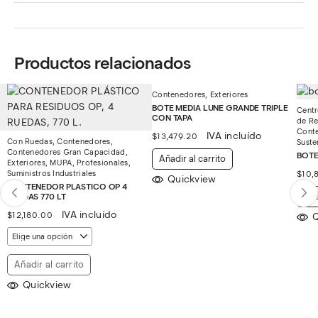
Productos relacionados
Contenedores
,
Exteriores
BOTE MEDIA LUNE GRANDE TRIPLE
Centr
CON TAPA
de Re
Cont
IVA incluído
$
13,479.20
Con Ruedas
,
Contenedores
,
Suste
Contenedores Gran Capacidad
,
BOTE
Añadir al carrito
Exteriores
,
MUPA
,
Profesionales
,
Suministros Industriales
$
10,
Quickview
CONTENEDOR PLASTICO OP 4
RUEDAS 770 LT
Aña
IVA incluído
$
12,180.00
Q
Añadir al carrito
Quickview