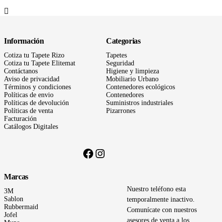
Información
Categorias
Cotiza tu Tapete Rizo
Tapetes
Cotiza tu Tapete Elitemat
Seguridad
Contáctanos
Higiene y limpieza
Aviso de privacidad
Mobiliario Urbano
Términos
y condiciones
Contenedores ecológicos
Políticas de envio
Contenedores
Políticas de devolución
Suministros industriales
Políticas de venta
Pizarrones
Facturación
Catálogos Digitales
Facebook
Instagram
Marcas
Nuestro teléfono esta 
3M
Sablon
temporalmente inactivo. 
Rubbermaid
Comunícate con nuestros 
Jofel
asesores de venta a los 