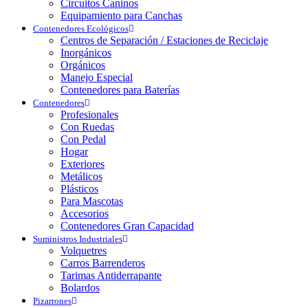
Circuitos Caninos
Equipamiento para Canchas
Contenedores Ecológicos
Centros de Separación / Estaciones de Reciclaje
Inorgánicos
Orgánicos
Manejo Especial
Contenedores para Baterías
Contenedores
Profesionales
Con Ruedas
Con Pedal
Hogar
Exteriores
Metálicos
Plásticos
Para Mascotas
Accesorios
Contenedores Gran Capacidad
Suministros Industriales
Volquetres
Carros Barrenderos
Tarimas Antiderrapante
Bolardos
Pizarrones