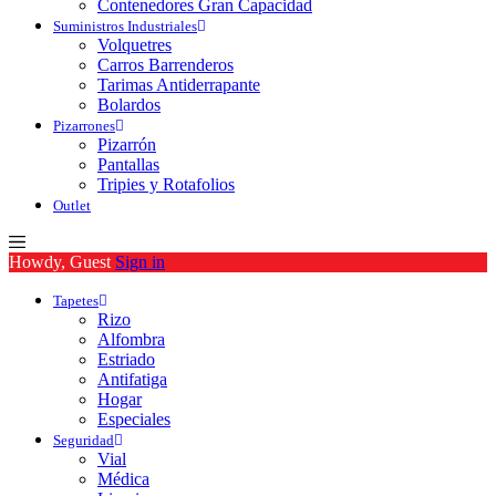
Contenedores Gran Capacidad
Suministros Industriales
Volquetres
Carros Barrenderos
Tarimas Antiderrapante
Bolardos
Pizarrones
Pizarrón
Pantallas
Tripies y Rotafolios
Outlet
Howdy, Guest
Sign in
Tapetes
Rizo
Alfombra
Estriado
Antifatiga
Hogar
Especiales
Seguridad
Vial
Médica