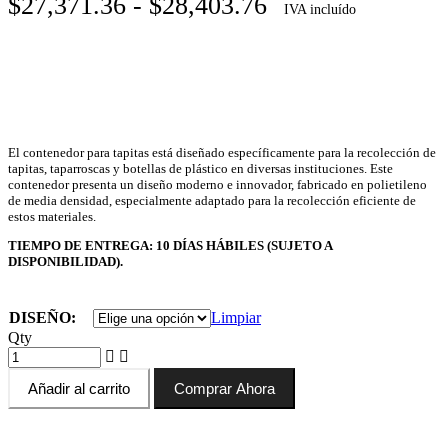
Rango
$
27,371.36
-
$
28,403.76
IVA incluído
de
precios:
desde
$27,371.36
hasta
El contenedor para tapitas está diseñado específicamente para la recolección de
tapitas, taparroscas y botellas de plástico en diversas instituciones. Este
$28,403.76
contenedor presenta un diseño moderno e innovador, fabricado en polietileno
de media densidad, especialmente adaptado para la recolección eficiente de
estos materiales.
TIEMPO DE ENTREGA: 10 DÍAS HÁBILES (SUJETO A
DISPONIBILIDAD).
DISEÑO:
Limpiar
Qty
Añadir al carrito
Comprar Ahora