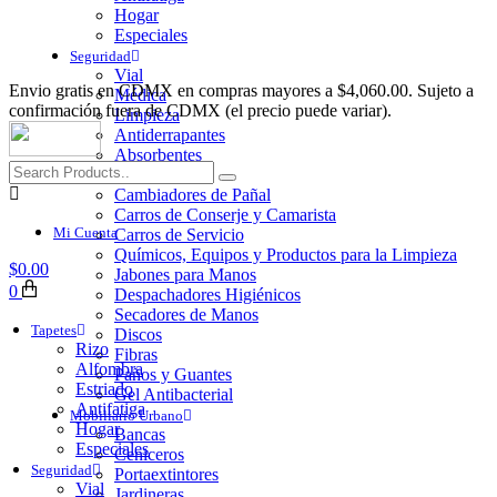
Hogar
Especiales
Seguridad
Vial
Envio gratis en CDMX en compras mayores a $4,060.00. Sujeto a
Médica
confirmación fuera de CDMX (el precio puede variar).
Limpieza
Antiderrapantes
Absorbentes
Higiene y Limpieza
Cambiadores de Pañal
Carros de Conserje y Camarista
Mi Cuenta
Carros de Servicio
Químicos, Equipos y Productos para la Limpieza
$
0.00
Jabones para Manos
0
Despachadores Higiénicos
Secadores de Manos
Tapetes
Discos
Rizo
Fibras
Alfombra
Paños y Guantes
Estriado
Gel Antibacterial
Antifatiga
Mobiliario Urbano
Hogar
Bancas
Especiales
Ceniceros
Seguridad
Portaextintores
Vial
Jardineras