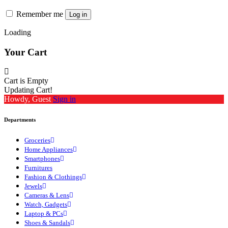
Remember me
Log in
Loading
Your Cart
Cart is Empty
Updating Cart!
Howdy, Guest
Sign in
Departments
Groceries
Home Appliances
Smartphones
Furnitures
Fashion & Clothings
Jewels
Cameras & Lens
Watch, Gadgets
Laptop & PCs
Shoes & Sandals