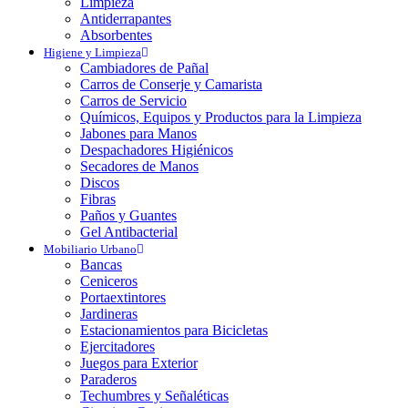
Limpieza
Antiderrapantes
Absorbentes
Higiene y Limpieza
Cambiadores de Pañal
Carros de Conserje y Camarista
Carros de Servicio
Químicos, Equipos y Productos para la Limpieza
Jabones para Manos
Despachadores Higiénicos
Secadores de Manos
Discos
Fibras
Paños y Guantes
Gel Antibacterial
Mobiliario Urbano
Bancas
Ceniceros
Portaextintores
Jardineras
Estacionamientos para Bicicletas
Ejercitadores
Juegos para Exterior
Paraderos
Techumbres y Señaléticas