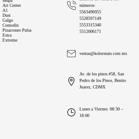
Mupa
Art Center
números: 
A1
5563496955
Dust
5528597149
Galgo
5553315340
Comodín
Pizarrones Pulsa
5512006171
Estra
Extreme
ventas@kolormats.com.mx
Av. de los pinos #58, San 
Pedro de los Pinos, Benito 
Juarez, CDMX
Lunes a Viernes: 08:30 – 
18:00