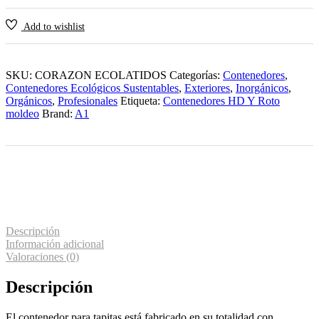
Add to wishlist
SKU:
CORAZON ECOLATIDOS
Categorías:
Contenedores
,
Contenedores Ecológicos Sustentables
,
Exteriores
,
Inorgánicos
,
Orgánicos
,
Profesionales
Etiqueta:
Contenedores HD Y Roto
moldeo
Brand:
A1
Descripción
Información adicional
Valoraciones (0)
Descripción
El contenedor para tapitas está fabricado en su totalidad con