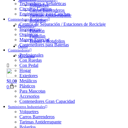
Suministros Industriales
Techumbres y Señaléticas
Volquetres
Circuitos Caninos
Carros Barrenderos
Equipamiento para Canchas
Tarimas Antiderrapante
Contenedores Ecológicos
Bolardos
Centros de Separación / Estaciones de Reciclaje
Pizarrones
Inorgánicos
Pizarrón
Orgánicos
Pantallas
Manejo Especial
Tripies y Rotafolios
Contenedores para Baterías
Outlet
Contenedores
Profesionales
Mi Cuenta
Con Ruedas
Con Pedal
Hogar
Exteriores
Metálicos
$
0.00
Plásticos
0
Para Mascotas
Accesorios
Contenedores Gran Capacidad
Suministros Industriales
Volquetres
Carros Barrenderos
Tarimas Antiderrapante
Bolardos