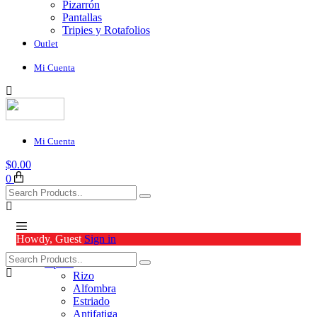
Pizarrón
Pantallas
Tripies y Rotafolios
Outlet
Mi Cuenta
Mi Cuenta
$
0.00
0
Howdy, Guest
Sign in
Tapetes
Rizo
Alfombra
Estriado
Antifatiga