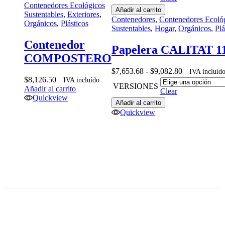
Contenedores Ecológicos
Añadir al carrito
Sustentables
,
Exteriores
,
Contenedores
,
Contenedores Ecoló
Orgánicos
,
Plásticos
Sustentables
,
Hogar
,
Orgánicos
,
Plá
Contenedor
Papelera CALITAT 1
COMPOSTERO
Rango
$
7,653.68
-
$
9,082.80
IVA incluíd
$
8,126.50
de
IVA incluído
VERSIONES
Añadir al carrito
precios:
Clear
Quickview
desde
Añadir al carrito
$7,653.68
Quickview
hasta
$9,082.80