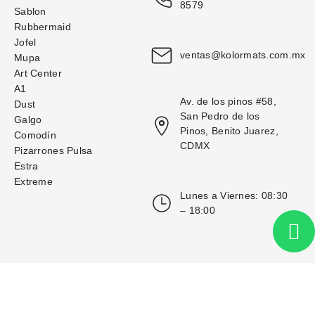
8579
Sablon
Rubbermaid
Jofel
ventas@kolormats.com.mx
Mupa
Art Center
A1
Av. de los pinos #58, 
Dust
San Pedro de los 
Galgo
Pinos, Benito Juarez, 
Comodín
CDMX
Pizarrones Pulsa
Estra
Extreme
Lunes a Viernes: 08:30 
– 18:00
 Diseño y Desarrollo por 
Moduloweb.net
Kolormats 2025. Todos los derechos reservados.