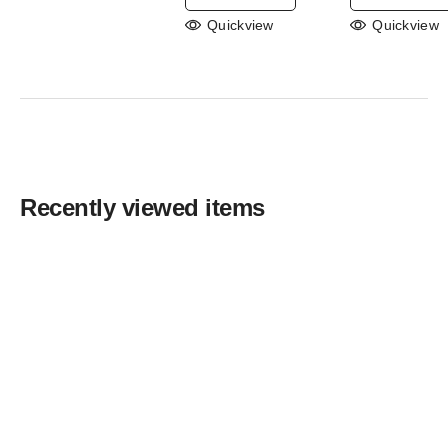
$1,392.00.
$863.04.
$2,923
Quickview
Quickview
Recently viewed items