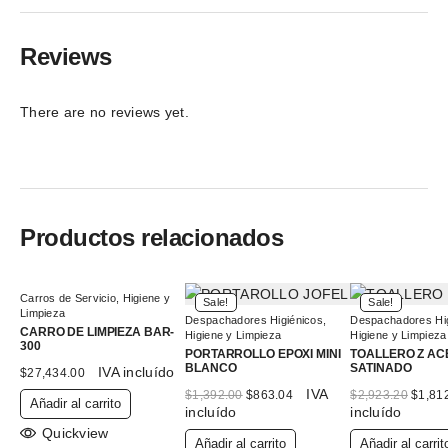
Reviews
There are no reviews yet.
Productos relacionados
Carros de Servicio
,
Higiene y
Sale!
Sale!
Limpieza
Despachadores Higiénicos
,
Despachadores Hig
CARRO DE LIMPIEZA BAR-
Higiene y Limpieza
Higiene y Limpieza
300
PORTARROLLO EPOXI MINI
TOALLERO Z AC
BLANCO
SATINADO
IVA incluído
$
27,434.00
El
El
El
IVA
$
1,392.00
$
863.04
$
2,923.20
$
1,81
Añadir al carrito
precio
precio
precio
incluído
incluído
original
actual
origin
Quickview
era:
es:
era:
Añadir al carrito
Añadir al carrit