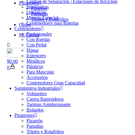
Centros de Separación / Estaciones de Reciclaje
Pizarrones
Inorgánicos
Pizarrón
Orgánicos
Pantallas
Manejo Especial
Tripies y Rotafolios
Contenedores para Baterías
Outlet
Contenedores
Profesionales
Mi Cuenta
Con Ruedas
Con Pedal
Hogar
Exteriores
Metálicos
$
0.00
Plásticos
0
Para Mascotas
Accesorios
Contenedores Gran Capacidad
Suministros Industriales
Volquetres
Carros Barrenderos
Tarimas Antiderrapante
Bolardos
Pizarrones
Pizarrón
Pantallas
Tripies y Rotafolios