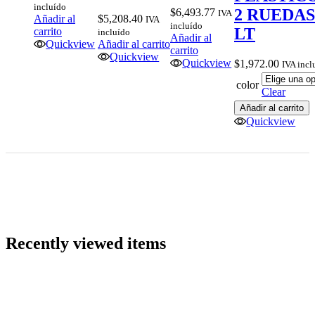
incluído
2 RUEDAS
$
6,493.77
IVA
Añadir al
$
5,208.40
IVA
incluído
LT
carrito
incluído
Añadir al
Quickview
Añadir al carrito
carrito
Quickview
Quickview
$
1,972.00
IVA incl
color
Clear
Añadir al carrito
Quickview
Recently viewed items