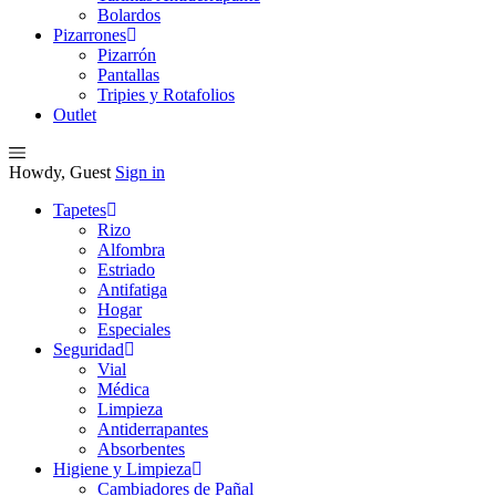
Bolardos
Pizarrones
Pizarrón
Pantallas
Tripies y Rotafolios
Outlet
Howdy, Guest
Sign in
Tapetes
Rizo
Alfombra
Estriado
Antifatiga
Hogar
Especiales
Seguridad
Vial
Médica
Limpieza
Antiderrapantes
Absorbentes
Higiene y Limpieza
Cambiadores de Pañal