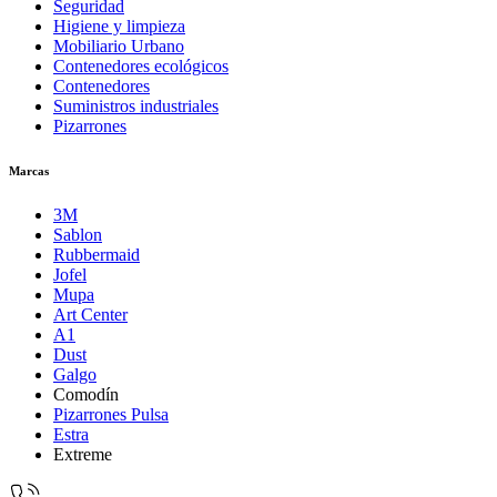
Seguridad
Higiene y limpieza
Mobiliario Urbano
Contenedores ecológicos
Contenedores
Suministros industriales
Pizarrones
Marcas
3M
Sablon
Rubbermaid
Jofel
Mupa
Art Center
A1
Dust
Galgo
Comodín
Pizarrones Pulsa
Estra
Extreme