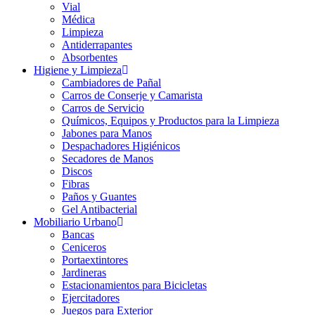
Vial
Médica
Limpieza
Antiderrapantes
Absorbentes
Higiene y Limpieza
Cambiadores de Pañal
Carros de Conserje y Camarista
Carros de Servicio
Químicos, Equipos y Productos para la Limpieza
Jabones para Manos
Despachadores Higiénicos
Secadores de Manos
Discos
Fibras
Paños y Guantes
Gel Antibacterial
Mobiliario Urbano
Bancas
Ceniceros
Portaextintores
Jardineras
Estacionamientos para Bicicletas
Ejercitadores
Juegos para Exterior