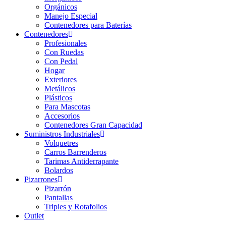
Orgánicos
Manejo Especial
Contenedores para Baterías
Contenedores
Profesionales
Con Ruedas
Con Pedal
Hogar
Exteriores
Metálicos
Plásticos
Para Mascotas
Accesorios
Contenedores Gran Capacidad
Suministros Industriales
Volquetres
Carros Barrenderos
Tarimas Antiderrapante
Bolardos
Pizarrones
Pizarrón
Pantallas
Tripies y Rotafolios
Outlet