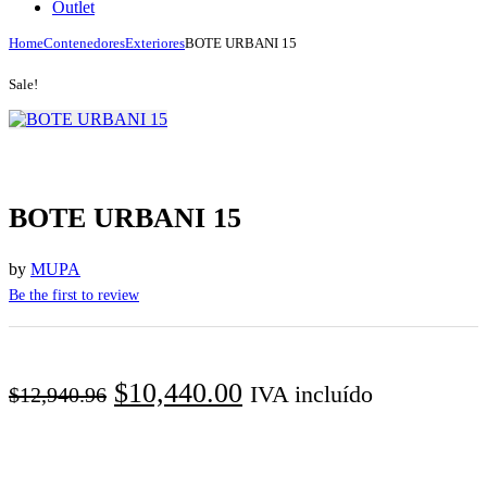
Outlet
Home
Contenedores
Exteriores
BOTE URBANI 15
Sale!
BOTE URBANI 15
by
MUPA
Be the first to review
El
El
$
10,440.00
IVA incluído
$
12,940.96
precio
precio
original
actual