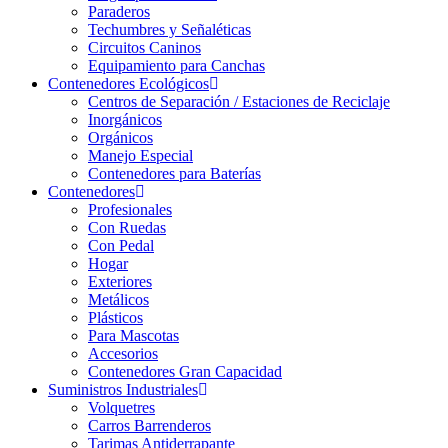
Paraderos
Techumbres y Señaléticas
Circuitos Caninos
Equipamiento para Canchas
Contenedores Ecológicos
Centros de Separación / Estaciones de Reciclaje
Inorgánicos
Orgánicos
Manejo Especial
Contenedores para Baterías
Contenedores
Profesionales
Con Ruedas
Con Pedal
Hogar
Exteriores
Metálicos
Plásticos
Para Mascotas
Accesorios
Contenedores Gran Capacidad
Suministros Industriales
Volquetres
Carros Barrenderos
Tarimas Antiderrapante