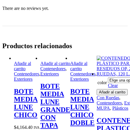
There are no reviews yet.
Productos relacionados
Añadir al
Añadir al carrito
Añadir al
carrito
Contenedores
,
carrito
Contenedores
,
Exteriores
Contenedores
,
Exteriores
Exteriores
color
BOTE
Clear
BOTE
BOTE
Añadir al carrito
MEDIA
Con Ruedas
,
MEDIA
MEDIA
LUNE
Contenedores
,
Ext
LUNE
LUNE
MUPA
,
Plásticos
GRANDE
CHICO
CHICO
CON
CONTEN
DOBLE
TAPA
PLASTIC
$
4,164.40
IVA