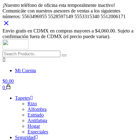
¡Nuestro teléfono de oficina esta temporalmente inactivo!
Comunicáte con nuestros asesores de ventas a los siguientes
números: 5563496955 5528597149 5553315340 5512006171
Envio gratis en CDMX en compras mayores a $4,060.00. Sujeto a
confirmación fuera de CDMX (el precio puede variar).
Mi Cuenta
$
0.00
0
Tapetes
Rizo
Alfombra
Estriado
Antifatiga
Hogar
Especiales
Seguridad