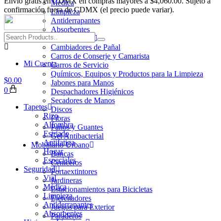
Envio gratis en CDMX en compras mayores a $4,060.00. Sujeto a
Médica
confirmación fuera de CDMX (el precio puede variar).
Limpieza
Antiderrapantes
Absorbentes
Higiene y Limpieza
Cambiadores de Pañal
Carros de Conserje y Camarista
Mi Cuenta
Carros de Servicio
Químicos, Equipos y Productos para la Limpieza
$
0.00
Jabones para Manos
0
Despachadores Higiénicos
Secadores de Manos
Tapetes
Discos
Rizo
Fibras
Alfombra
Paños y Guantes
Estriado
Gel Antibacterial
Antifatiga
Mobiliario Urbano
Hogar
Bancas
Especiales
Ceniceros
Seguridad
Portaextintores
Vial
Jardineras
Médica
Estacionamientos para Bicicletas
Limpieza
Ejercitadores
Antiderrapantes
Juegos para Exterior
Absorbentes
Paraderos