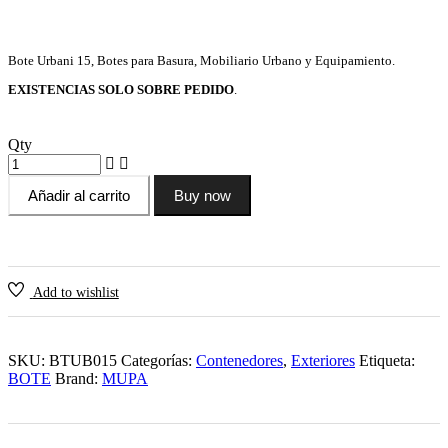
era:
es:
$12,940.96.
$10,440.00.
Bote Urbani 15, Botes para Basura, Mobiliario Urbano y Equipamiento.
EXISTENCIAS SOLO SOBRE PEDIDO
.
Qty
Añadir al carrito
Buy now
Add to wishlist
SKU:
BTUB015
Categorías:
Contenedores
,
Exteriores
Etiqueta:
BOTE
Brand:
MUPA