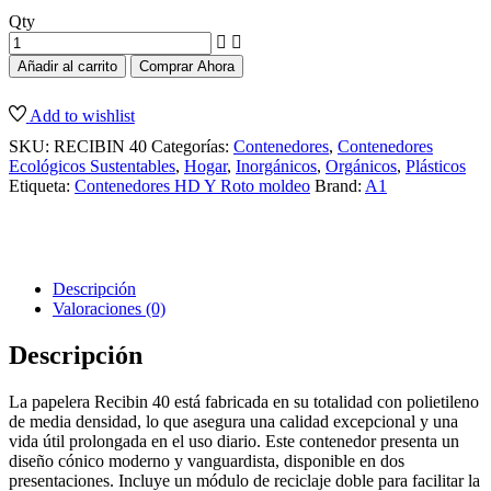
Qty
Añadir al carrito
Comprar Ahora
Add to wishlist
SKU:
RECIBIN 40
Categorías:
Contenedores
,
Contenedores
Ecológicos Sustentables
,
Hogar
,
Inorgánicos
,
Orgánicos
,
Plásticos
Etiqueta:
Contenedores HD Y Roto moldeo
Brand:
A1
Descripción
Valoraciones (0)
Descripción
La papelera Recibin 40 está fabricada en su totalidad con polietileno
de media densidad, lo que asegura una calidad excepcional y una
vida útil prolongada en el uso diario. Este contenedor presenta un
diseño cónico moderno y vanguardista, disponible en dos
presentaciones. Incluye un módulo de reciclaje doble para facilitar la