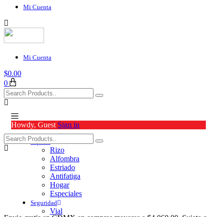
Mi Cuenta
Mi Cuenta
$
0.00
0
Howdy, Guest
Sign in
Tapetes
Rizo
Alfombra
Estriado
Antifatiga
Hogar
Especiales
Seguridad
Vial