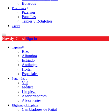
Bolardos
Pizarrones
Pizarrón
Pantallas
Tripies y Rotafolios
Outlet
Howdy, Guest
Sign in
Tapetes
Rizo
Alfombra
Estriado
Antifatiga
Hogar
Especiales
Seguridad
Vial
Médica
Limpieza
Antiderrapantes
Absorbentes
Higiene y Limpieza
Cambiadores de Pañal