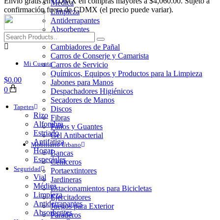
Envio gratis en CDMX en compras mayores a $4,060.00. Sujeto a
Médica
confirmación fuera de CDMX (el precio puede variar).
Limpieza
Antiderrapantes
Absorbentes
Higiene y Limpieza
Cambiadores de Pañal
Carros de Conserje y Camarista
Mi Cuenta
Carros de Servicio
Químicos, Equipos y Productos para la Limpieza
$
0.00
Jabones para Manos
0
Despachadores Higiénicos
Secadores de Manos
Tapetes
Discos
Rizo
Fibras
Alfombra
Paños y Guantes
Estriado
Gel Antibacterial
Antifatiga
Mobiliario Urbano
Hogar
Bancas
Especiales
Ceniceros
Seguridad
Portaextintores
Vial
Jardineras
Médica
Estacionamientos para Bicicletas
Limpieza
Ejercitadores
Antiderrapantes
Juegos para Exterior
Absorbentes
Paraderos