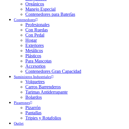
Orgánicos
Manejo Especial
Contenedores para Baterías
Contenedores
Profesionales
Con Ruedas
Con Pedal
Hogar
Exteriores
Metálicos
Plásticos
Para Mascotas
Accesorios
Contenedores Gran Capacidad
Suministros Industriales
Volquetres
Carros Barrenderos
Tarimas Antiderrapante
Bolardos
Pizarrones
Pizarrón
Pantallas
Tripies y Rotafolios
Outlet