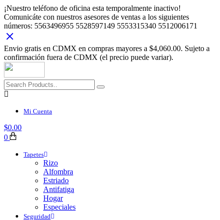
¡Nuestro teléfono de oficina esta temporalmente inactivo!
Comunicáte con nuestros asesores de ventas a los siguientes
números: 5563496955 5528597149 5553315340 5512006171
Envio gratis en CDMX en compras mayores a $4,060.00. Sujeto a
confirmación fuera de CDMX (el precio puede variar).
Mi Cuenta
$
0.00
0
Tapetes
Rizo
Alfombra
Estriado
Antifatiga
Hogar
Especiales
Seguridad