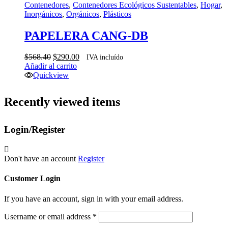
Contenedores
,
Contenedores Ecológicos Sustentables
,
Hogar
,
Inorgánicos
,
Orgánicos
,
Plásticos
PAPELERA CANG-DB
El
El
$
568.40
$
290.00
IVA incluído
precio
precio
Añadir al carrito
original
actual
Quickview
era:
es:
$568.40.
$290.00.
Recently viewed items
Login/Register
Don't have an account
Register
Customer Login
If you have an account, sign in with your email address.
Username or email address
*