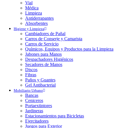
Vial
Médica
Limpieza
Antiderrapantes
Absorbentes
Higiene y Limpieza
Cambiadores de Pañal
Carros de Conserje y Camarista
Carros de Servicio
Químicos, Equipos y Productos para la Limpieza
Jabones para Manos
Despachadores Higiénicos
Secadores de Manos
Discos
Fibras
Paños y Guantes
Gel Antibacterial
Mobiliario Urbano
Bancas
Ceniceros
Portaextintores
Jardineras
Estacionamientos para Bicicletas
Ejercitadores
Juegos para Exterior