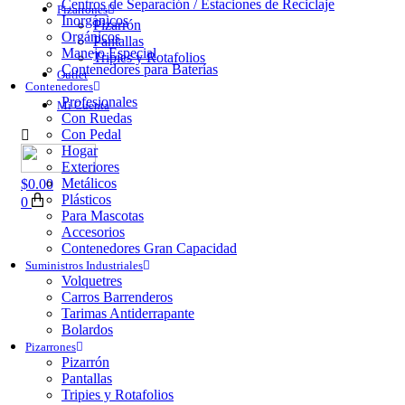
Centros de Separación / Estaciones de Reciclaje
Pizarrones
Inorgánicos
Pizarrón
Orgánicos
Pantallas
Manejo Especial
Tripies y Rotafolios
Contenedores para Baterías
Outlet
Contenedores
Profesionales
Mi Cuenta
Con Ruedas
Con Pedal
Hogar
Exteriores
Metálicos
$
0.00
Plásticos
0
Para Mascotas
Accesorios
Contenedores Gran Capacidad
Suministros Industriales
Volquetres
Carros Barrenderos
Tarimas Antiderrapante
Bolardos
Pizarrones
Pizarrón
Pantallas
Tripies y Rotafolios