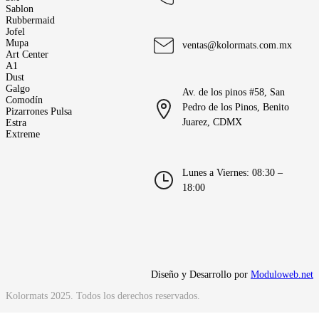
Sablon
Rubbermaid
Jofel
Mupa
ventas@kolormats.com.mx
Art Center
A1
Dust
Galgo
Av. de los pinos #58, San 
Comodín
Pedro de los Pinos, Benito 
Pizarrones Pulsa
Juarez, CDMX
Estra
Extreme
Lunes a Viernes: 08:30 – 
18:00
 Diseño y Desarrollo por 
Moduloweb.net
Kolormats 2025. Todos los derechos reservados.