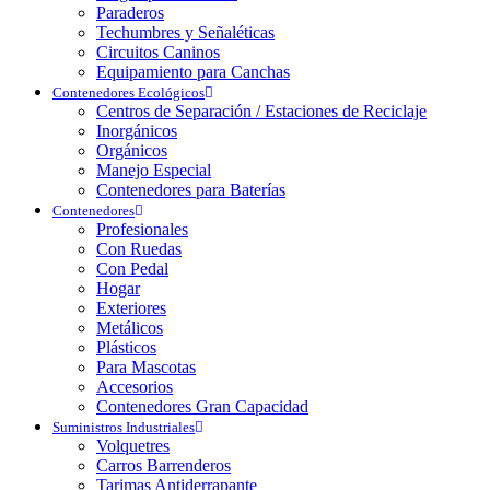
Paraderos
Techumbres y Señaléticas
Circuitos Caninos
Equipamiento para Canchas
Contenedores Ecológicos
Centros de Separación / Estaciones de Reciclaje
Inorgánicos
Orgánicos
Manejo Especial
Contenedores para Baterías
Contenedores
Profesionales
Con Ruedas
Con Pedal
Hogar
Exteriores
Metálicos
Plásticos
Para Mascotas
Accesorios
Contenedores Gran Capacidad
Suministros Industriales
Volquetres
Carros Barrenderos
Tarimas Antiderrapante