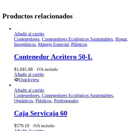
Productos relacionados
Añadir al carrito
Contenedores
,
Contenedores Ecológicos Sustentables
,
Hogar
,
Inorgánicos
,
Manejo Especial
,
Plásticos
Contenedor Aceitero 50-L
$
1,041.68
IVA incluído
Añadir al carrito
Quickview
Añadir al carrito
Contenedores
,
Contenedores Ecológicos Sustentables
,
Orgánicos
,
Plásticos
,
Profesionales
Caja Servicaja 60
$
579.10
IVA incluído
Añadir al carrito