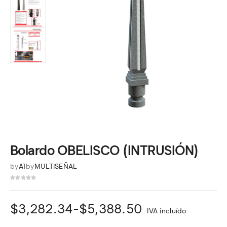
Bolardo OBELISCO (INTRUSIÓN)
by
A1
by
MULTISEÑAL
Rango
$
3,282.34
-
$
5,388.50
IVA incluído
de