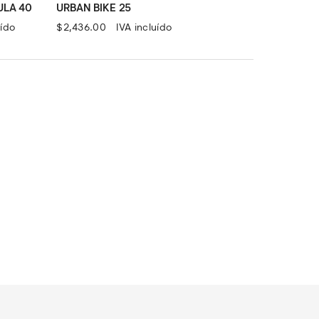
ULA 40
URBAN BIKE 25
uído
$
2,436.00
IVA incluído