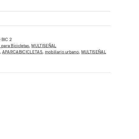
 BIC 2
para Bicicletas
,
MULTISEÑAL
,
APARCABICICLETAS
,
mobiliario urbano
,
MULTISEÑAL