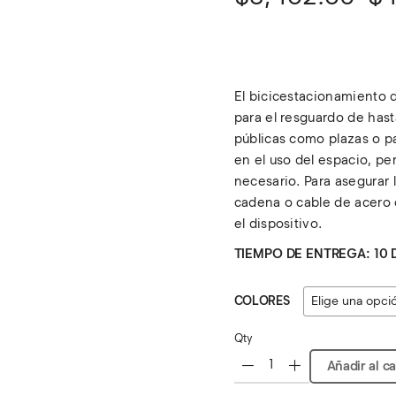
de
precios:
desde
El bicicestacionamiento d
$3,462.60
para el resguardo de hast
hasta
públicas como plazas o pa
en el uso del espacio, p
$4,988.00
necesario. Para asegurar 
cadena o cable de acero 
el dispositivo.
TIEMPO DE ENTREGA: 10 
COLORES
Qty
Añadir al ca