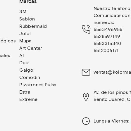
Marcas
Nuestro teléfono
3M
Comunícate con n
Sablon
números: 
Rubbermaid
5563496955
Jofel
5528597149
lógicos
Mupa
5553315340
Art Center
5512006171
iales
A1
Dust
Galgo
ventas@kolorma
Comodín
Pizarrones Pulsa
Estra
Av. de los pinos 
Extreme
Benito Juarez, 
Lunes a Viernes: