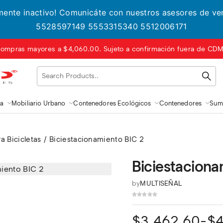
lmente inactivo! Comunicáte con nuestros asesores de v
5528597149 5553315340 5512006171
ompras mayores a $4,060.00. Sujeto a confirmación fuera de CDMX
za
Mobiliario Urbano
Contenedores Ecológicos
Contenedores
Sumi
a Bicicletas
Biciestacionamiento BIC 2
Biciestaciona
by
MULTISEÑAL
Rango
$
3,462.60
-
$