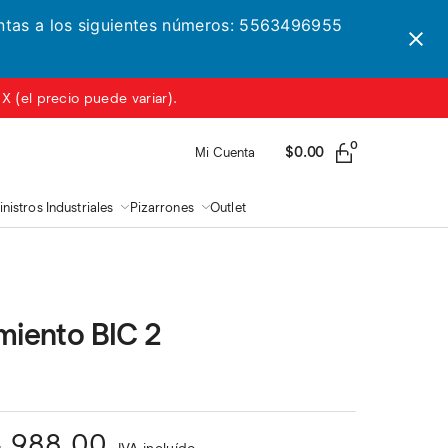
entas a los siguientes números: 5563496955
 (el precio puede variar).
0
$
0.00
Mi Cuenta
nistros Industriales
Pizarrones
Outlet
miento BIC 2
4,988.00