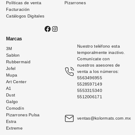
Políticas de venta
Pizarrones
Facturación
Catálogos Digitales
Facebook
Instagram
Marcas
Nuestro teléfono esta 
3M
temporalmente inactivo. 
Sablon
Comunícate con 
Rubbermaid
nuestros asesores de 
Jofel
venta a los números: 
Mupa
5563496955
Art Center
5528597149
A1
5553315340
Dust
5512006171
Galgo
Comodín
Pizarrones Pulsa
ventas@kolormats.com.mx
Estra
Extreme