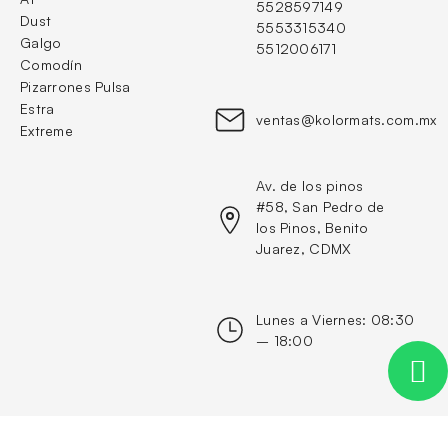
5528597149
Dust
5553315340
Galgo
5512006171
Comodín
Pizarrones Pulsa
Estra
ventas@kolormats.com.mx
Extreme
Av. de los pinos 
#58, San Pedro de 
los Pinos, Benito 
Juarez, CDMX
Lunes a Viernes: 08:30 
– 18:00