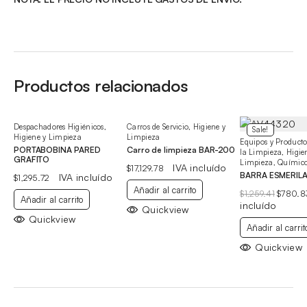
Productos relacionados
Despachadores Higiénicos
,
Carros de Servicio
,
Higiene y
Sale!
Higiene y Limpieza
Limpieza
Equipos y Producto
PORTABOBINA PARED
Carro de limpieza BAR-200
la Limpieza
,
Higie
GRAFITO
Limpieza
,
Químic
IVA incluído
$
17,129.78
BARRA ESMERIL
IVA incluído
$
1,295.72
Añadir al carrito
El
$
1,259.41
$
780.8
Añadir al carrito
precio
incluído
Quickview
original
Quickview
era:
Añadir al carrit
$1,259.4
Quickview