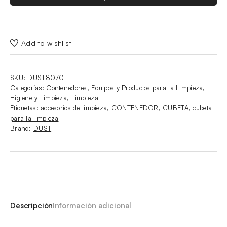
Add to wishlist
SKU:
DUST8070
Categorías:
Contenedores
,
Equipos y Productos para la Limpieza
,
Higiene y Limpieza
,
Limpieza
Etiquetas:
accesorios de limpieza
,
CONTENEDOR
,
CUBETA
,
cubeta
para la limpieza
Brand:
DUST
Descripción
Información adicional