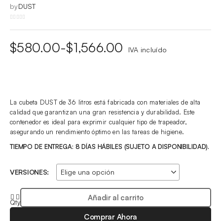
by
DUST
Rango
$
580.00
-
$
1,566.00
IVA incluído
de
precios:
desde
La cubeta DUST de 36 litros está fabricada con materiales de alta
$580.00
calidad que garantizan una gran resistencia y durabilidad. Este
hasta
contenedor es ideal para exprimir cualquier tipo de trapeador,
asegurando un rendimiento óptimo en las tareas de higiene.
$1,566.00
TIEMPO DE ENTREGA: 8 DÍAS HÁBILES (SUJETO A DISPONIBILIDAD).
VERSIONES:
Añadir al carrito
Qty
Comprar Ahora