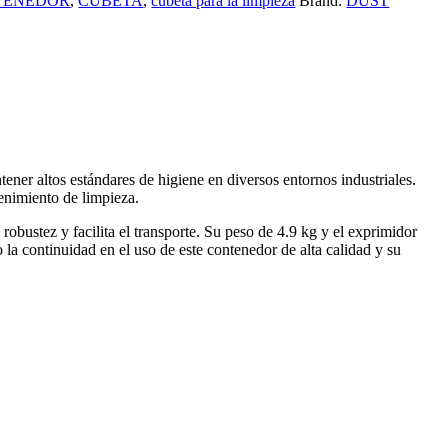
TENEDOR
,
CUBETA
,
cubeta para la limpieza
Brand:
DUST
ener altos estándares de higiene en diversos entornos industriales.
enimiento de limpieza.
obustez y facilita el transporte. Su peso de 4.9 kg y el exprimidor
la continuidad en el uso de este contenedor de alta calidad y su