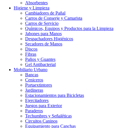
Absorbentes
Higiene y Limpieza
Cambiadores de Pañal
Carros de Conserje y Camarista
Carros de Servicio
Químicos, Equipos y Productos para la Limpieza
Jabones para Manos
Despachadores Higiénicos
Secadores de Manos
Discos
Fibras
Paños y Guantes
Gel Antibacterial
Mobiliario Urbano
Bancas
Ceniceros
Portaextintores
Jardineras
Estacionamientos para Bicicletas
Ejercitadores
Juegos para Exterior
Paraderos
Techumbres y Señaléticas
Circuitos Caninos
Equipamiento para Canchas