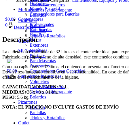
SKU:
DUST8088
Categorías:
Contenedores
,
Equipos y Produ
Orgánicos
Carros Barrenderos
Manejo Especial
Mi Cuenta
Tarimas Antiderrapante
Contenedores para Baterías
Bolardos
$
0.00
Contenedores
Pizarrones
Profesionales
0
Pizarrón
Descripción
Con Ruedas
Pantallas
Con Pedal
Tripies y Rotafolios
Descripción
Hogar
Outlet
Exteriores
Metálicos
Mi Cuenta
La cubeta con exprimidor de 32 litros es el contenedor ideal para expr
Plásticos
Fabricado en polipropileno de alta densidad, este contenedor combina
Para Mascotas
Accesorios
Con una capacidad de 32 litros, el contenedor presenta un diámetro de 
$
0.00
Contenedores Gran Capacidad
Down Press integrado contribuyen a su funcionalidad. En caso de daño 
Suministros Industriales
0
eficacia en el mantenimiento de la higiene.
Volquetres
Carros Barrenderos
CAPACIDAD VOLUMEN:
32 L.
Tarimas Antiderrapante
MEDIDAS:
36 x 48 x 94 cm.
Bolardos
PESO:
5.6 kg.
Pizarrones
NOTA: EL PRECIO NO INCLUYE GASTOS DE ENVÍO
Pizarrón
Pantallas
Tripies y Rotafolios
Outlet