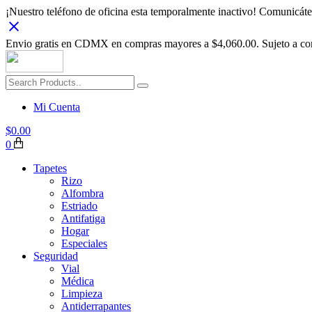
¡Nuestro teléfono de oficina esta temporalmente inactivo! Comunic
Envio gratis en CDMX en compras mayores a $4,060.00. Sujeto a con
Mi Cuenta
$
0.00
0
Tapetes
Rizo
Alfombra
Estriado
Antifatiga
Hogar
Especiales
Seguridad
Vial
Médica
Limpieza
Antiderrapantes