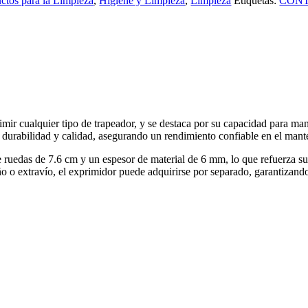
ctos para la Limpieza
,
Higiene y Limpieza
,
Limpieza
Etiquetas:
CON
imir cualquier tipo de trapeador, y se destaca por su capacidad para mant
 durabilidad y calidad, asegurando un rendimiento confiable en el mant
ruedas de 7.6 cm y un espesor de material de 6 mm, lo que refuerza su r
o extravío, el exprimidor puede adquirirse por separado, garantizando 