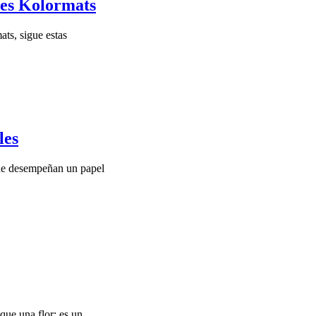
tes Kolormats
ats, sigue estas
les
que desempeñan un papel
que una flor; es un