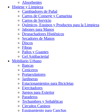
Absorbentes
Higiene y Limpieza
Cambiadores de Pañal
Carros de Conserje y Camarista
Carros de Servicio
Químicos, Equipos y Productos para la Limpieza
Jabones para Manos
Despachadores Higiénicos
Secadores de Manos
Discos
Fibras
Paños y Guantes
Gel Antibacterial
Mobiliario Urbano
Bancas
Ceniceros
Portaextintores
Jardineras
Estacionamientos para Bicicletas
Ejercitadores
Juegos para Exterior
Paraderos
Techumbres y Señaléticas
Circuitos Caninos
Equipamiento para Canchas