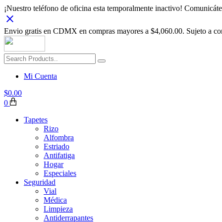
¡Nuestro teléfono de oficina esta temporalmente inactivo! Comunic
Envio gratis en CDMX en compras mayores a $4,060.00. Sujeto a con
Mi Cuenta
$
0.00
0
Tapetes
Rizo
Alfombra
Estriado
Antifatiga
Hogar
Especiales
Seguridad
Vial
Médica
Limpieza
Antiderrapantes