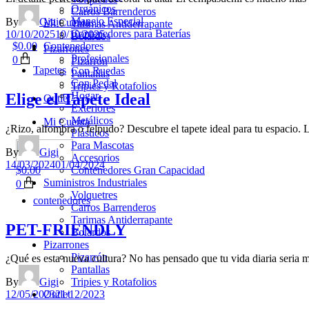
Orgánicos
Carros Barrenderos
Manejo Especial
By
Gigi
Mi Cuenta
Tarimas Antiderrapante
Contenedores para Baterías
10/10/2025
10/10/2025
Bolardos
$
0.00
Contenedores
Pizarrones
Profesionales
0
Pizarrón
Tapetes
Con Ruedas
Pantallas
Con Pedal
Tripies y Rotafolios
Hogar
Elige el Tapete Ideal
Outlet
Exteriores
Metálicos
Mi Cuenta
¿Rizo, alfombra o felpudo? Descubre el tapete ideal para tu espacio. 
Plásticos
Para Mascotas
By
Gigi
Accesorios
14/03/2024
01/04/2024
$
0.00
Contenedores Gran Capacidad
Suministros Industriales
0
Volquetres
contenedores
Carros Barrenderos
Tarimas Antiderrapante
PET-FRIENDLY
Bolardos
Pizarrones
Pizarrón
¿Qué es esta nueva cultura? No has pensado que tu vida diaria seria me
Pantallas
Tripies y Rotafolios
By
Gigi
Outlet
12/05/2023
21/12/2023